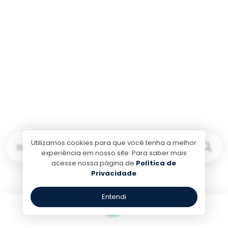
Utilizamos cookies para que você tenha a melhor
Buscar por...
experiência em nosso site. Para saber mais
acesse nossa página de
Política de
Privacidade
Entendi
Excelentes Avalições
Confira Nossas Avaliações no
Google e TripAdvisor