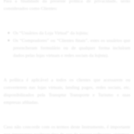
Para a finalidade da presente política de privacidade, serão
considerados como Clientes:
Os “Usuários da Loja Virtual” da lojista;
Os “Compradores” ou “Clientes finais”, estes os usuários que
preencheram formulário ou de qualquer forma incluíram
dados pelas lojas virtuais e redes sociais da lojista).
A política é aplicável a todos os clientes que acessarem ou
converterem nas lojas virtuais, landing pages, redes sociais, etc,
disponibilizados pela Transptur Transporte e Turismo e suas
empresas afiliadas.
Caso não concorde com os termos deste Instrumento, é importante