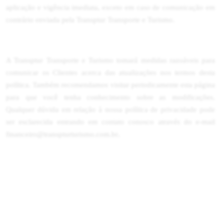
aplicação e vigência imediata, exceto em caso de comunicação em
contrário enviada pela Transptur Transporte e Turismo.
A Transptur Transporte e Turismo tomará medidas razoáveis para
comunicar os Clientes acerca das atualizações nos termos desta
política. Também recomendamos visitar periodicamente esta página
para que você tenha conhecimento sobre as modificações.
Qualquer dúvida em relação à nossa política de privacidade pode
ser esclarecida entrando em contato conosco através do e-mail
.
financeiro@transpturturismo.com.br