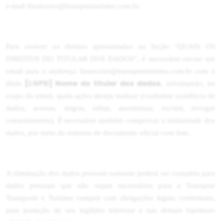
e-mail financeiro@transpturturismo.com.br.
Para exercer os direitos apresentados na Seção “QUAIS OS
DIREITOS DO TITULAR DOS DADOS”, é necessário enviar um
email para o endereço financeiro@transpturturismo.com.br com o
[LGPD] Nome do titular dos dados
título
, informando, no
corpo do email, quais ações deseja realizar (confirmar existência de
dados, acessar, migrar, editar, anonimizar, excluir, revogar
consentimento). É necessário também comprovar a titularidade dos
dados, por meio da remessa de documento oficial com foto.
A eliminação dos dados pessoais somente poderá ser completa para
dados pessoais que não sejam necessários para a Transptur
Transporte e Turismo cumprir com obrigações legais, contratuais,
para proteção de seu legítimo interesse e nas demais hipóteses