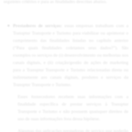
seguintes critérios e para as finalidades descritas abaixo.
Prestadores de serviços:
essas empresas trabalham com a
Transptur Transporte e Turismo para viabilizar ou aprimorar o
cumprimento das finalidades listadas no capítulo anterior
(“Para quais finalidades coletamos seus dados?”). São
exemplos os serviços de (i) desenvolvimento ou melhorias nos
canais digitais, e (ii) criação/gestão de ações de marketing
para a Transptur Transporte e Turismo relacionadas direta ou
indiretamente aos canais digitais, produtos e serviços da
Transptur Transporte e Turismo.
Esses fornecedores recebem suas informações com a
finalidade específica de prestar serviços à Transptur
Transporte e Turismo e não possuem quaisquer direitos de
uso de suas informações fora dessa hipótese.
Algumas das aplicações prestadoras de serviço que poderão