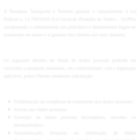
A Transptur Transporte e Turismo garante o cumprimento à Lei
Federal n. 13.709/2018 (Lei Geral de Proteção de Dados – LGPD),
assegurando o cumprimento aos princípios e fundamentos legais no
tratamento de dados e a garantia dos direitos aos seus titulares.
Os seguintes direitos do titular de dados pessoais poderão ser
exercidos a qualquer momento, em conformidade com a legislação
aplicável, pelos Clientes mediante solicitação:
Confirmação da existência de tratamento dos dados pessoais;
Acesso aos dados pessoais;
Correção de dados pessoais incompletos, inexatos ou
desatualizados;
Anonimização, bloqueio ou eliminação de dados