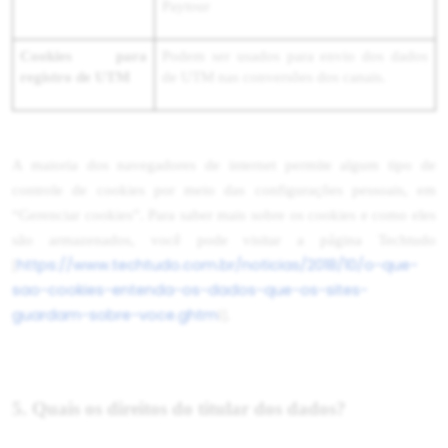
Paytour
Cookies para
Podem ser usados para envio dos dados
registro de UTM
de UTM nas conversões dos canais.
A maioria dos navegadores de internet permite algum tipo de
controle de cookies por meio das configurações pessoais, em
“Gerenciar cookies”. Para saber mais sobre os cookies e como eles
são armazenados, você pode visitar a página Techtudo
https://www.techtudo.com.br/noticias/2018/10/o-que-
[
sao-cookies-entenda-os-dados-que-os-sites-
guardam-sobre-voce.ghtm
l].
5. Quais os direitos do titular dos dados?