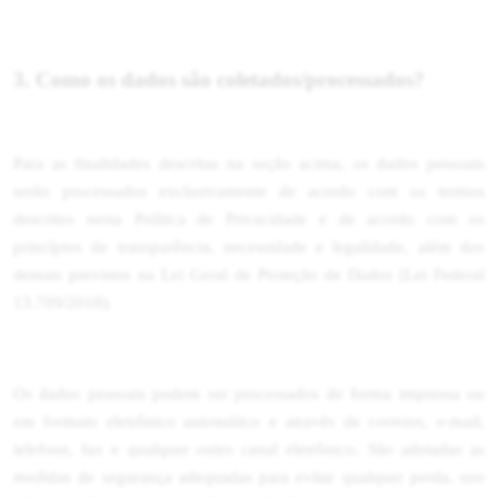
3. Como os dados são coletados/processados?
Para as finalidades descritas na seção acima, os dados pessoais
serão processados exclusivamente de acordo com os termos
descritos nesta Política de Privacidade e de acordo com os
princípios de transparência, necessidade e legalidade, além dos
demais previstos na Lei Geral de Proteção de Dados (Lei Federal
13.709/2018).
Os dados pessoais podem ser processados de forma impressa ou
em formato eletrônico automático e através de correios, e-mail,
telefone, fax e qualquer outro canal eletrônico. São adotadas as
medidas de segurança adequadas para evitar qualquer perda, uso