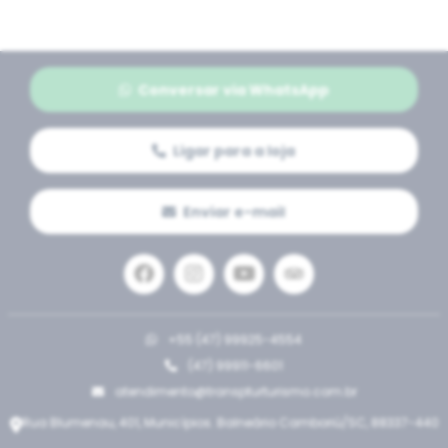
Conversar via WhatsApp
Ligar para a loja
Enviar e-mail
+55 (47) 99925-4554
(47) 99911-6601
atendimento@transpturturismo.com.br
Rua Blumenau, 401, Municípios. Balneário Camboriú/SC, 88337-440