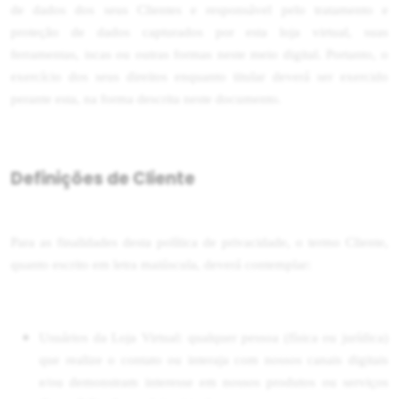
de dados dos seus Clientes e responsável pelo tratamento e
proteção de dados capturados por esta loja virtual, suas
ferramentas, iscas ou outras formas neste meio digital. Portanto, o
exercício dos seus direitos enquanto titular deverá ser exercido
perante esta, na forma descrita neste documento.
Definições de Cliente
Para as finalidades desta política de privacidade, o termo Cliente,
quanto escrito em letra maiúscula, deverá contemplar:
Usuários da Loja Virtual: qualquer pessoa (física ou jurídica)
que realize o contato ou interaja com nossos canais digitais
e/ou demonstram interesse em nossos produtos ou serviços