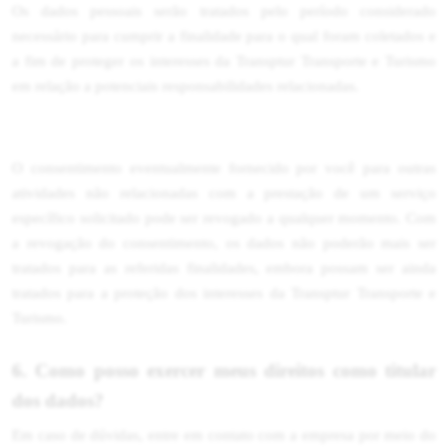
Os dados pessoais serão tratados pelo período considerado
necessário para cumprir a finalidade para o qual foram coletados e
a fim de proteger os interesses da Transptur Transporte e Turismo
em relação a potenciais responsabilidades relacionadas.
O consentimento eventualmente fornecido por você para outras
atividades não relacionadas com a prestação de um serviço
específico solicitado pode ser revogado a qualquer momento. Com
a revogação do consentimento, os dados não poderão mais ser
tratados para as referidas finalidades, embora possam ser ainda
tratados para a proteção dos interesses da Transptur Transporte e
Turismo.
6. Como posso exercer meus direitos como titular
dos dados?
Em caso de dúvidas, entre em contato com a empresa por meio do