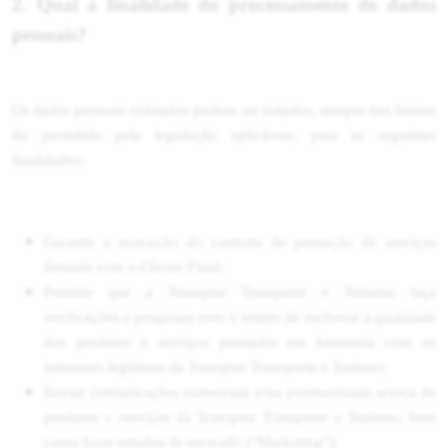
2. Qual a finalidade do processamento de dados
pessoais?
Os dados pessoais coletados podem ser tratados, sempre nos limites
do permitido pela legislação aplicáveis, para as seguintes
finalidades:
Garantir a execução do contrato de prestação de serviços
firmado com o Cliente Final;
Permitir que a Transptur Transporte e Turismo faça
verificações e pesquisas com o intuito de melhorar a qualidade
dos produtos e serviços prestados em harmonia com os
interesses legítimos da Transptur Transporte e Turismo;
Enviar comunicações comerciais e/ou promocionais acerca de
produtos e serviços da Transptur Transporte e Turismo, bem
como fazer estudos de mercado (“Marketing”);