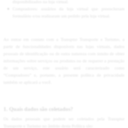
disponibilizados na loja virtual.
Compradores: usuários da loja virtual que preencheram
formulário e/ou realizaram um pedido pela loja virtual.
Ao entrar em contato com a Transptur Transporte e Turismo, a
partir de funcionalidades disponíveis nas lojas virtuais, dados
pessoais de identificação ou de outra natureza com intuito de obter
informações sobre serviços ou produtos ou de requerer a prestação
de um serviço, este usuário será caracterizado como
“Compradores” e, portanto, a presente política de privacidade
também se aplicará a você.
1. Quais dados são coletados?
Os dados pessoais que podem ser coletados pela Transptur
Transporte e Turismo no âmbito desta Política são: