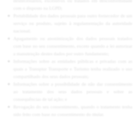
desnecessários, excessivos ou tratados em desconformidade
com o disposto na LGPD;
Portabilidade dos dados pessoais para outro fornecedor de um
serviço ou produto, sujeito à regulamentação da autoridade
nacional;
Apagamento ou anonimização dos dados pessoais tratados
com base no seu consentimento, exceto quando a lei autorizar
a manutenção destes dados por outro fundamento;
Informações sobre as entidades públicas e privadas com as
quais a Transptur Transporte e Turismo tenha realizado o uso
compartilhado dos seus dados pessoais;
Informações sobre a possibilidade de não dar consentimento
ao tratamento dos seus dados pessoais e sobre as
consequências de tal ação; e
Revogação do seu consentimento, quando o tratamento tenha
sido feito com base no consentimento do titular.