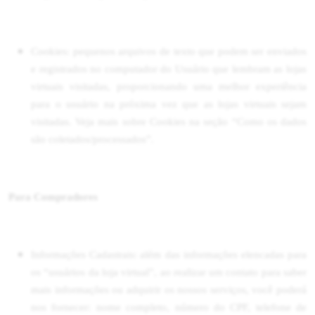
Cookies: pequenos arquivos de texto que podem ser enviados
e registrados no computador do Usuário que lembram as lojas
virtuais visitadas, proporcionando uma melhor experiência
para o usuário na próxima vez que as lojas virtuais sejam
visitadas. Veja mais sobre Cookies na seção “Como os dados
são coletados/processados”.
Para Compradores
Informações Cadastrais:
além das informações elencadas para
os “usuários da loja virtual”, ao realizar um contato para saber
mais informações ou adquirir os nossos serviços, você poderá
nos fornecer: nome completo, número do CPF, telefone de