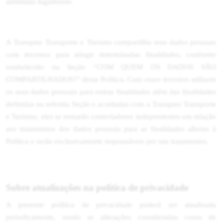
admitidas legalmente.
A Transptur Transporte e Turismo compartilha seus dados pessoais
com terceiros para atingir determinadas finalidades, conforme
estabelecido na Seção “COM QUEM OS DADOS SÃO
COMPARTILHADOS?” desta Política. Caso esses terceiros utilizem
os seus dados pessoais para outras finalidades além das finalidades
definidas na referida Seção e acordadas com a Transptur Transporte
e Turismo, eles se tornarão controladores independentes em relação
aos tratamentos dos dados pessoais para as finalidades alheias à
Política e serão exclusivamente responsáveis por tais tratamentos.
Sobre atualizações na política de privacidade
A presente política de privacidade poderá ser atualizada
periodicamente, sendo as alterações consideradas como de