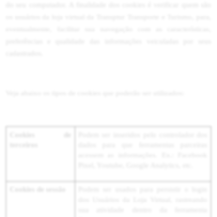
do seu computador. A finalidade dos cookies é verificar quem são
os usuários da loja virtual da Transptur Transporte e Turismo, para,
eventualmente, facilitar sua navegação com as características,
preferências e qualidade das informações veiculadas por seus
cadastrados.
Veja abaixo os tipos de cookies que poderão ser utilizados:
Cookies de
Podem ser inseridos pelo controlador dos
terceiros
dados para que ferramentas parceiras
acessem as informações. Ex.: Facebook
Pixel, Youtube, Google Analytics, etc.
Cookies de sessão
Podem ser usados para persistir o login
dos Usuários da Loja Virtual, rastreando
sua atividade dentro da ferramenta