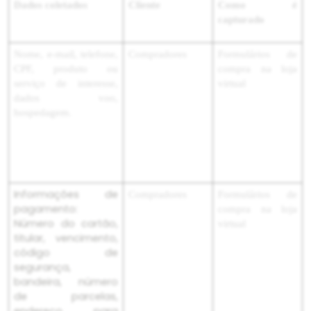
Dados coletados
Cliente
Como é
capturado
Nome, e-mail, telefone,
Compradores
Formulários de
CPF, produto ou
compra na loja
serviço de interesse,
virtual
dados voo,
hospedagem.
Informações de
Compradores
Formulários de
pagamento:
compra na loja
Número do cartão,
virtual
titular, vencimento,
código de
segurança,
bandeira, número
de parcelas,