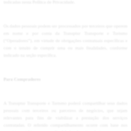
indicadas nesta Política de Privacidade.
Os dados pessoais podem ser processados por terceiros que operem
em nome e por conta da Transptur Transporte e Turismo
(“Operadores”), em virtude de obrigações contratuais específicas e
com o intuito de cumprir uma ou mais finalidades, conforme
indicado na seção específica.
Para Compradores
A Transptur Transporte e Turismo poderá compartilhar seus dados
pessoais com terceiros ou parceiros de negócios, que sejam
relevantes para fins de viabilizar a prestação dos serviços
contratadas. O referido compartilhamento ocorre com base nos