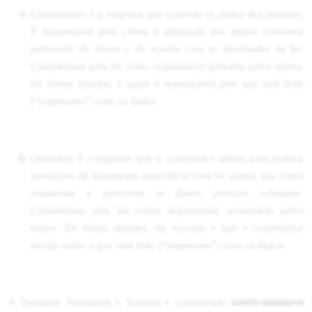
Controlador: é a empresa que controla os dados dos titulares.
É responsável pela coleta e utilização dos dados conforme
permissão do titular e de acordo com as finalidades da lei.
Considerado pela lei como responsável primário pelos dados.
De forma simples, é quem é responsável pelo que será feito
(“tratamento”) com os dados.
Operador: é a empresa que o controlador utiliza para realizar
operações de tratamento específicas com os dados, tais como
armazenar e processar os dados pessoais coletados.
Considerado pela lei como responsável secundário pelos
dados. De forma simples, ela executa o que o controlador
decide sobre o que será feito (“tratamento”) com os dados.
controladora
A Transptur Transporte e Turismo é considerada