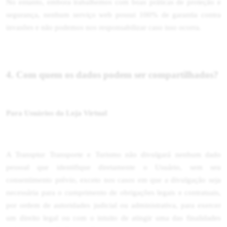
No entanto, embora trabalhemos com boas práticas de proteção e
segurança, nenhum serviço web possui 100% de garantia contra
invasões e não podemos nos responsabilizar caso isso ocorra.
4. Com quem os dados podem ser compartilhados?
Para Usuários da Loja Virtual
A Transptur Transporte e Turismo não divulgará nenhum dado
pessoal que identifique diretamente o Usuário, sem seu
consentimento prévio, exceto nos casos em que a divulgação seja
necessária para o cumprimento de obrigações legais e contratuais,
por ordem de autoridades judicial ou administrativa, para exercer
um direito legal ou com o intuito de atingir uma das finalidades