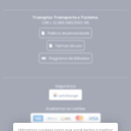
Transptur Transporte e Turismo.
CNPJ: 22.965.085/0001-85
Politica de privacidade
Termos de uso
Programa de Afiliados
Segurança
Aceitamos os cartões
Utilizamos cookies para que você tenha a melhor