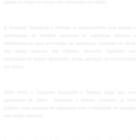
injusto ou ilegal ou acesso não autorizado aos dados.
A Transptur Transporte e Turismo se responsabiliza pela adoção e
manutenção de medidas razoáveis de segurança, técnicas e
administrativas para prevenção de tratamento irregular ou ilícito
dos dados pessoais dos Clientes, inclusive hipóteses não
autorizadas de acesso, destruição, perda, alteração ou comunicação
dos dados.
Além disso, a Transptur Transporte e Turismo exige que seus
operadores de dados atualizem e testem, conforme as boas
práticas, seus sistemas de segurança com a finalidade de proteger
seus dados pessoais.