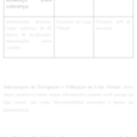
endereço para
cobrança.
Informações técnicas,
Usuários da Loja
Cookies, API de
como endereço de IP,
Virtual
terceiros
dados de localização,
informações sobre
cookies.
Informações de Navegação e Utilização da Loja Virtual:
Além
disso, podemos coletar outras informações quando você navega na
loja virtual, tais como funcionalidades acessadas e tempo de
permanência.