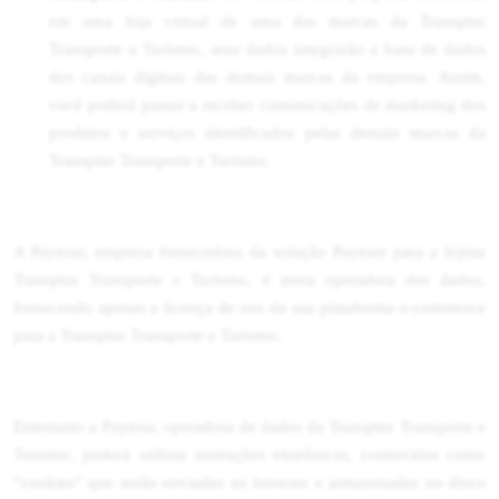
em uma loja virtual de uma das marcas da Transptur
Transporte e Turismo, seus dados integrarão a base de dados
dos canais digitais das demais marcas da empresa. Assim,
você poderá passar a receber comunicações de marketing dos
produtos e serviços identificados pelas demais marcas da
Transptur Transporte e Turismo.
A Paytour, empresa fornecedora da solução Paytour para a lojista
Transptur Transporte e Turismo, é mera operadora dos dados,
fornecendo apenas a licença de uso da sua plataforma e-commerce
para a Transptur Transporte e Turismo.
Entretanto a Paytour, operadora de dados da Transptur Transporte e
Turismo, poderá utilizar instruções eletrônicas, conhecidas como
“cookies” que serão enviadas ao browser e armazenadas no disco