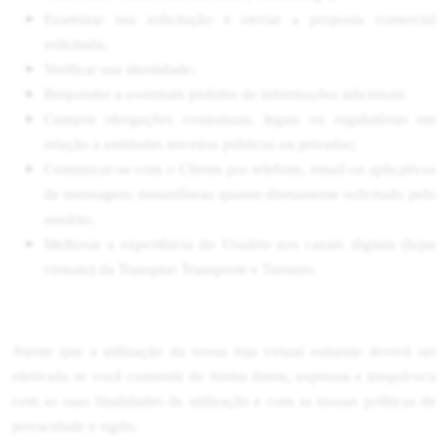
Examinar sua solicitação e enviar a proposta comercial
solicitada;
Verificar sua identidade;
Responder a eventuais pedidos de informações adicionais
Cumprir obrigações contratuais, legais ou regulatórias em
relação a entidades terceiras públicas ou privadas;
Comunicar-se com o Cliente por telefone, email ou aplicativos
de mensagens instantâneas quanto diretamente solicitado pelo
usuário;
Melhorar a experiência do Usuário nos canais digitais (lojas
virtuais) da Transptur Transporte e Turismo.
Atente que a utilização da nossa loja virtual somente deverá ser
efetivada se você consentir de forma direta, expressa e inequívoca
com as suas finalidades de utilização e com as nossas políticas de
privacidade e sigilo.