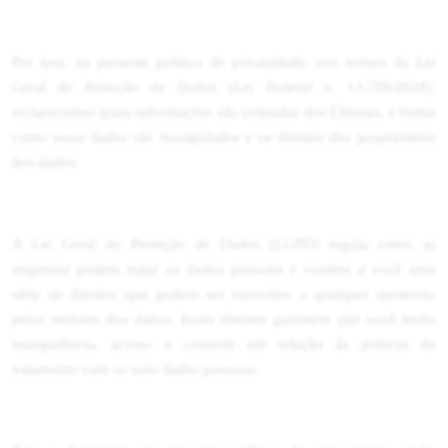
Por isso, na presente política de privacidade, nos termos da Lei
Geral de Proteção de Dados (Lei Federal n. 13.709/2018),
esclarecemos quais informações são coletadas dos Clientes, a forma
como esses dados são manipulados e os direitos dos proprietários
dos dados.
A Lei Geral de Proteção de Dados (LGPD) regula como as
empresas podem tratar os dados pessoais e confere a você uma
série de direitos que podem ser exercidos a qualquer momento
pelos titulares dos dados. Esses direitos garantem que você tenha
transparência, acesso e controle em relação às práticas de
tratamento com os seus dados pessoais.