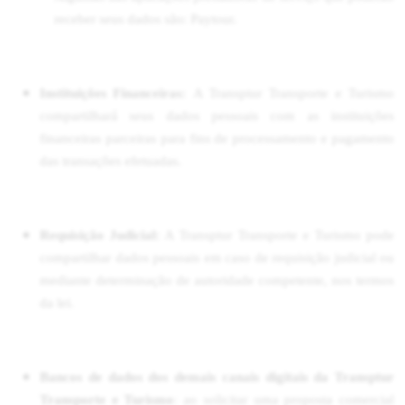
receber seus dados são: Paytour.
Instituições Financeiras:
A Transptur Transporte e Turismo
compartilhará seus dados pessoais com as instituições
financeiras parceiras para fins de processamento e pagamento
das transações efetuadas.
Requisição Judicial:
A Transptur Transporte e Turismo pode
compartilhar dados pessoais em caso de requisição judicial ou
mediante determinação de autoridade competente, nos termos
da lei.
Bancos de dados dos demais canais digitais da Transptur
Transporte e Turismo
: ao solicitar uma proposta comercial