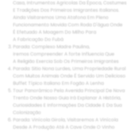
Casa, Intrumentos Agricolas Da Época, Costumes
E Tradições Dos Primeiros Imigrantes Italianos.
Ainda Visitaremos Uma Atafona Em Pleno
Funcionamento Movida Com Roda D'água Onde
É Efetuado A Moagem Do Milho Para
A Fabricação Do Fubá
Parada: Complexo Madre Paulina,
Iremos Compreender A forte Influencia Que
A Religião Exercia Sob Os Primeiros Imigrantes
Parada: Sitio Nona Lurdes, Uma Propriedade Rural
Com Muitos Animais Onde É Servido Um Delicioso
Buffet Típico Italiano Em Fogão A Lenha
Tour Panorâmico Pela Avenida Principal De Nova
Trento Onde Nosso Guia Irá Explanar A História,
Curiosidades E Informações Da Cidade E Da Sua
Colonização
Parada: Vinícola Girola, Visitaremos A Vinícola
Desde A Produção Até A Cave Onde O Vinho