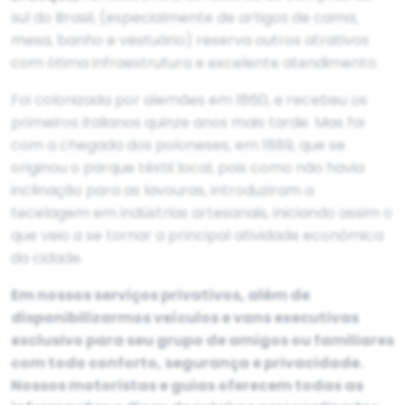
sul do Brasil, (especialmente de artigos de cama,
mesa, banho e vestuário) reserva outros atrativos
com ótima infraestrutura e excelente atendimento.
Foi colonizada por alemães em 1860, e recebeu os
primeiros italianos quinze anos mais tarde. Mas foi
com a chegada dos poloneses, em 1889, que se
originou o parque têxtil local, pois como não havia
inclinação para as lavouras, introduziram a
tecelagem em indústrias artesanais, iniciando assim o
que veio a se tornar a principal atividade econômica
da cidade.
Em nossos serviços privativos, além de
disponibilizarmos veículos e vans executivas
exclusivo para seu grupo de amigos ou familiares
com todo conforto, segurança e privacidade.
Nossos motoristas e guias oferecem todas as