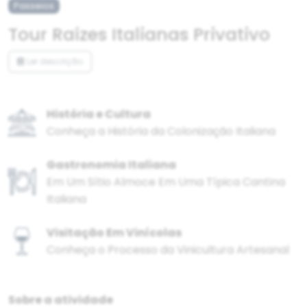
Passeios
Tour Raízes Italianas Privativo
Ler descrição
História e Cultura
Conheça a História da Colonização Italiana
Gastronomia Italiana
Em Um Sítio Almoce Em Uma Típica Cantina
Italiana
Visitação Em Vinícolas
Conheça o Processo da Vinicultura Artesanal
Sobre a atividade