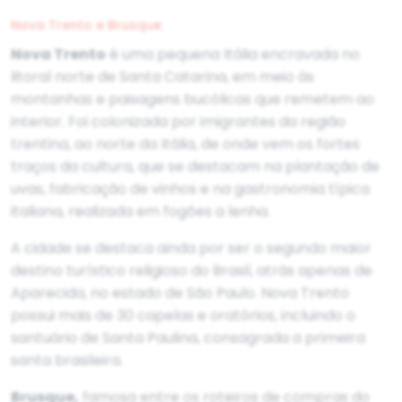
Nova Trento e Brusque
Nova Trento
é uma pequena Itália encravada no
litoral norte de Santa Catarina, em meio às
montanhas e paisagens bucólicas que remetem ao
interior. Foi colonizada por imigrantes da região
trentina, ao norte da Itália, de onde vem os fortes
traços da cultura, que se destacam na plantação de
uvas, fabricação de vinhos e na gastronomia típica
italiana, realizada em fogões a lenha.
A cidade se destaca ainda por ser o segundo maior
destino turístico religioso do Brasil, atrás apenas de
Aparecida, no estado de São Paulo. Nova Trento
possui mais de 30 capelas e oratórios, incluindo o
santuário de Santa Paulina, consagrada a primeira
santa brasileira.
Brusque,
famosa entre os roteiros de compras do