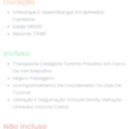
Duração
Embarque E Desembarque Em Balneário
Camboriú
Saída: 08h00
Retorno: 17h00
Incluso
Transporte Categoria Turismo Privativo Em Carro
Ou Van Executivo
Seguro Passageiro
Acompanhamento De Coordenador Ou Guia De
Turismo
Visitação E Degustação Vinícola Girola, Visitação
Vinhedos Vinícola Castel
Não Incluso