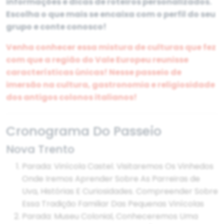
informações e dicas de roteiros personalizados.
Escolha o que mais se encaixa com o perfil do seu
grupo e conte conosco!
Venha conhecer essa mistura de culturas que fez
com que a região do Vale Europeu reunisse
características únicas! Nesse passeio de
imersão na cultura, gastronomia e religiosidade
dos antigos colonos italianos!
Cronograma Do Passeio
Nova Trento
Parada: Vinícola Castel. Visitaremos Os Vinhedos
Onde Iremos Aprender Sobre As Parreiras de
Uva, Histórias E Curiosidades. Compreender Sobre
Essa Tradição Familiar Das Pequenas Vinícolas
Parada: Museu Colonial, Conheceremos Uma