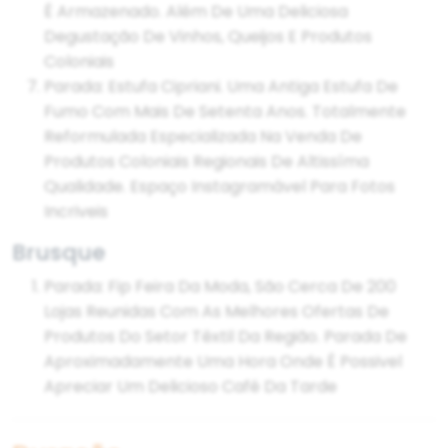
É Armazenado. Além De Uma Deliciosa
Degustação De Vinhos, Queijos E Produtos
Coloniais
Parada: Estufa Cipriani. Uma Antiga Estufa De
Fumo Com Mais De Setenta Anos. Totalmente
Reformulada Especializada Na Venda De
Produtos Coloniais Regionais De Altissíma
Qualidade. Espaço Instagramável Para Fotos
Incriveis
Brusque
Parada: Fip Feira Da Moda, São Cerca De 200
Lojas Reunidas Com As Melhores Ofertas De
Produtos Do Setor Têxtil Da Região. Parada De
Aproximadamente Uma Hora Onde É Possivel
Apreciar Um Delicioso Café Da Tarde