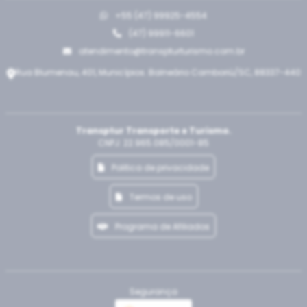
+55 (47) 99925-4554
(47) 99911-6601
atendimento@transpturturismo.com.br
Rua Blumenau, 401, Municípios. Balneário Camboriú/SC, 88337-440
Transptur Transporte e Turismo.
CNPJ: 22.965.085/0001-85
Politica de privacidade
Termos de uso
Programa de Afiliados
Segurança